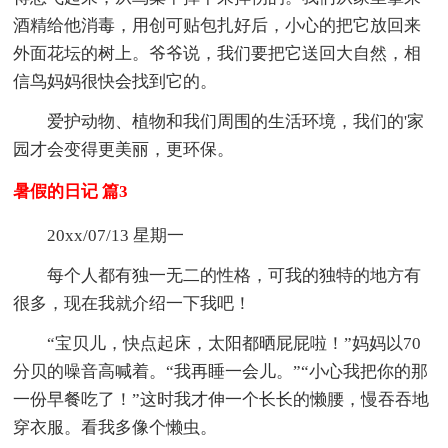
酒精给他消毒，用创可贴包扎好后，小心的把它放回来
外面花坛的树上。爷爷说，我们要把它送回大自然，相
信鸟妈妈很快会找到它的。
爱护动物、植物和我们周围的生活环境，我们的'家
园才会变得更美丽，更环保。
暑假的日记 篇3
20xx/07/13 星期一
每个人都有独一无二的性格，可我的独特的地方有
很多，现在我就介绍一下我吧！
“宝贝儿，快点起床，太阳都晒屁屁啦！”妈妈以70
分贝的噪音高喊着。“我再睡一会儿。”“小心我把你的那
一份早餐吃了！”这时我才伸一个长长的懒腰，慢吞吞地
穿衣服。看我多像个懒虫。