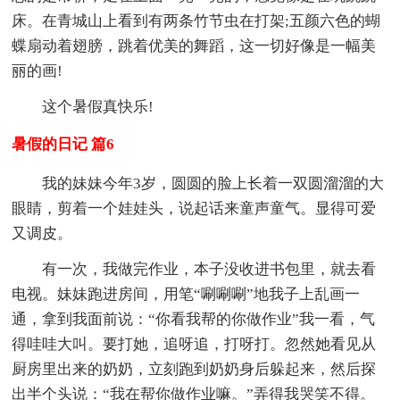
床。在青城山上看到有两条竹节虫在打架;五颜六色的蝴
蝶扇动着翅膀，跳着优美的舞蹈，这一切好像是一幅美
丽的画!
这个暑假真快乐!
暑假的日记 篇6
我的妹妹今年3岁，圆圆的脸上长着一双圆溜溜的大
眼睛，剪着一个娃娃头，说起话来童声童气。显得可爱
又调皮。
有一次，我做完作业，本子没收进书包里，就去看
电视。妹妹跑进房间，用笔“唰唰唰”地我子上乱画一
通，拿到我面前说：“你看我帮的你做作业”我一看，气
得哇哇大叫。要打她，追呀追，打呀打。忽然她看见从
厨房里出来的奶奶，立刻跑到奶奶身后躲起来，然后探
出半个头说：“我在帮你做作业嘛。”弄得我哭笑不得。