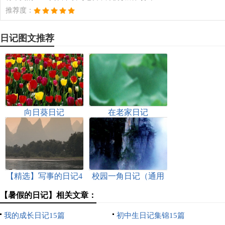
推荐度：
日记图文推荐
向日葵日记
在老家日记
【精选】写事的日记4
校园一角日记（通用
篇
32篇）
【暑假的日记】相关文章：
我的成长日记15篇
初中生日记集锦15篇