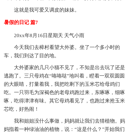
这就是我可爱又调皮的妹妹。
暑假的日记 篇7
20xx年8月16日星期天 天气小雨
今天我们去樟村看望大外婆。坐了一个多小时的
车，我们到达了目的地。
大外婆家的几只小猫不见了，不知是出去玩了还是
逃跑了。三只母鸡在“咯咯哒”地叫着，瞪着一双双圆圆
的大眼睛，打量着我，我把吃剩下的玉米芯给母鸡们
吃。一只羽毛为深褐色的老母鸡跑过来，东啄啄，细啄
啄，吃得津津有味。其它母鸡看见了，也跑过来抢玉米
芯吃，好热闹！
我和姐姐没什么事做，妈妈就让我们去猜植物。妈
妈指着一种绿油油的植物，说：“这是什么？”开始我们