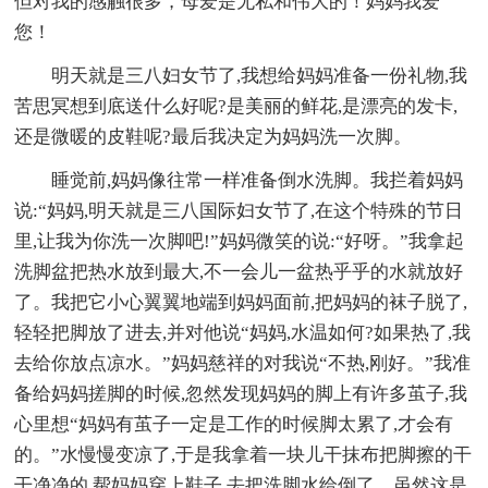
但对我的感触很多，母爱是无私和伟大的！妈妈我爱
您！
明天就是三八妇女节了,我想给妈妈准备一份礼物,我
苦思冥想到底送什么好呢?是美丽的鲜花,是漂亮的发卡,
还是微暖的皮鞋呢?最后我决定为妈妈洗一次脚。
睡觉前,妈妈像往常一样准备倒水洗脚。我拦着妈妈
说:“妈妈,明天就是三八国际妇女节了,在这个特殊的节日
里,让我为你洗一次脚吧!”妈妈微笑的说:“好呀。”我拿起
洗脚盆把热水放到最大,不一会儿一盆热乎乎的水就放好
了。我把它小心翼翼地端到妈妈面前,把妈妈的袜子脱了,
轻轻把脚放了进去,并对他说“妈妈,水温如何?如果热了,我
去给你放点凉水。”妈妈慈祥的对我说“不热,刚好。”我准
备给妈妈搓脚的时候,忽然发现妈妈的脚上有许多茧子,我
心里想“妈妈有茧子一定是工作的时候脚太累了,才会有
的。”水慢慢变凉了,于是我拿着一块儿干抹布把脚擦的干
干净净的,帮妈妈穿上鞋子,去把洗脚水给倒了。虽然这是