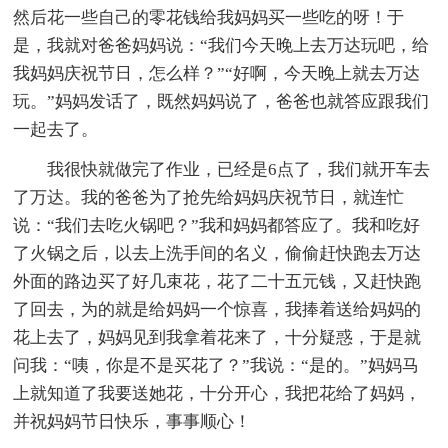
然后花一些自己的零花钱给我妈妈买一些吃的呀！于
是，我就对爸爸妈妈说：“我们今天晚上去万达玩吧，给
我妈妈庆祝节日，怎么样？”“好啊，今天晚上就去万达
玩。”妈妈发话了，既然妈妈说了，爸爸也就答应跟我们
一起去了。
我很快就做完了作业，已经是6点了，我们就开车去
了万达。我的爸爸为了抢先给妈妈庆祝节日，就连忙
说：“我们去吃火锅吧？”我和妈妈都答应了。我和吃好
了火锅之后，以去上洗手间的名义，偷偷赶快跑去万达
外面的路边买了好几束花，花了二十五元钱，又赶快跑
了回去，为的就是给妈妈一个惊喜，我捧着送给妈妈的
花上去了，妈妈见到我拿着花来了，十分疑惑，于是就
问我：“咦，你是不是买花了？”我说：“是的。”妈妈马
上就知道了我要送她花，十分开心，我把花给了妈妈，
并祝妈妈节日快乐，事事顺心！