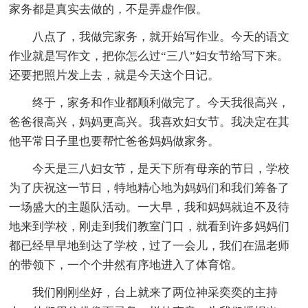
家务都是真实去做的，不是弄虚作假。
八点了，我做完家务，就开始写作业。今天的语文
作业就是写作文，把你怎么过“三八”妇女节给写下来。
还要把照片发上去，就是今天这个日记。
终于，家务和作业都顺利做完了。今天我很高兴，
爸爸很高兴，妈妈更高兴。我喜欢妇女节。我决定在其
他平常日子里也要帮忙爸爸妈妈做家务。
今天是三八妇女节，是天下所有母亲的节日，学校
为了庆祝这一节日，特地精心地为妈妈们和我们筹备了
一场盛大的主题队活动。一大早，我和妈妈就迫不及待
地来到学校，刚走到我们教室门口，就看到许多妈妈们
都已经早早地到达了学校，过了一会儿，我们在温老师
的带领下，一个个井然有序地进入了体育馆。
我们刚刚坐好，台上就来了两位神采奕奕的主持