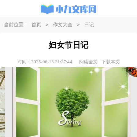
>
>
当前位置：
首页
作文大全
日记
妇女节日记
时间：2025-06-13 21:27:44
阅读全文
下载本文