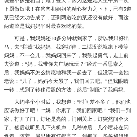
说差不多是相当于难于登天，因为这是她人生中第一次
下厨做饭哦！在爸爸和姐姐的精心努力之下下，已有5道
菜已经大功告成了，还剩两道吃的菜还没有做好，而这
两道菜是我妈妈平时最喜欢吃的菜。
可是，我妈妈还10多分钟就到家了，所以我只好出
马，去“拦截”我妈妈。我穿好鞋，二话没说就跑下楼等
妈妈，不一会儿，我妈妈回来了，我鼓起勇气，走上前
去说道：“妈，我带你去广场玩玩？”经过一番思索之
后，我妈妈不怎么情愿地和我一起去了，但没玩一会她
老说：“儿子，妈妈今天累了，我们回去吧。”但我眼睛
一转，想到了转移话题的方法，然后“制服”了我妈妈。
大约半个小时后，我想道：“时间差不多了，他们也
应该做好了吧！”“妈，你累了，我们回家吧！”我们一到
家，打开了门，灯还是亮的，门刚关上，灯突然间全灭
了。然后就听见几下火机声，几秒钟后，几个喷花在闪
烁着，随着，屋里所有灯都亮了，刹那间，爸爸和姐姐