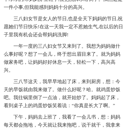
一件小事,但我能感到妈妈十分的高兴。
三八妇女节是女人的节日,也是全天下妈妈的节日,祝
愿她们节日快乐!在这一天我一定不惹她生气,在以后的日
子里我有机会还会帮妈妈洗脚!
一年一度的三八妇女节又来到了。我想为妈妈做什
么事好呢？想了一会儿，终于想出眉目来了。就为妈妈
做家务吧，让妈妈好好休息一天，轻松一下，高兴高
兴。
三八节这天，我早早地起了床，来到厨房，想：今
天的早饭就由我来做了。做什么好呢？哈。就鸡蛋炒饭
吧。我往锅里倒了一点油，就开始炒了。妈妈起了床，
看到桌子上的鸡蛋炒饭笑着说：“你真是长大了啊。”
下午，妈妈去上班了，我看了一会儿书，想：妈妈
每天都会拖地，今天就让我来拖吧，说干就干，我拿来